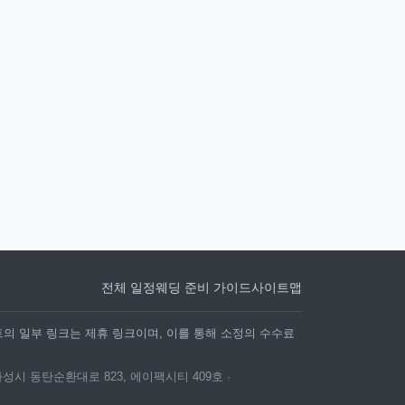
전체 일정
웨딩 준비 가이드
사이트맵
트의 일부 링크는 제휴 링크이며, 이를 통해 소정의 수수료
화성시 동탄순환대로 823, 에이팩시티 409호 ·