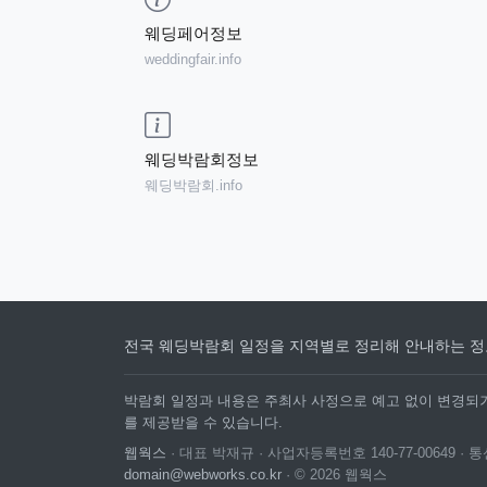
웨딩페어정보
weddingfair.info
웨딩박람회정보
웨딩박람회.info
전국 웨딩박람회 일정을 지역별로 정리해 안내하는 정
박람회 일정과 내용은 주최사 사정으로 예고 없이 변경되거
를 제공받을 수 있습니다.
웹웍스
· 대표 박재규 · 사업자등록번호 140-77-00649 
domain@webworks.co.kr
· © 2026 웹웍스