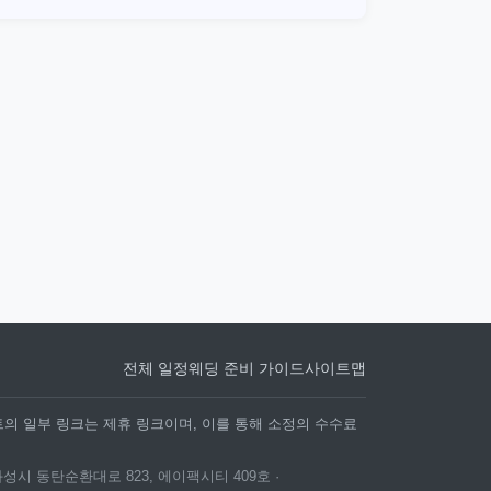
전체 일정
웨딩 준비 가이드
사이트맵
트의 일부 링크는 제휴 링크이며, 이를 통해 소정의 수수료
화성시 동탄순환대로 823, 에이팩시티 409호 ·