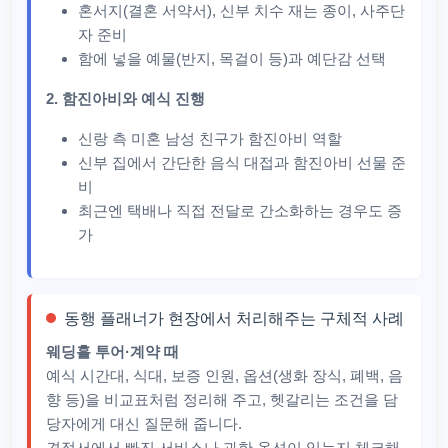
혼서지(결혼 서약서), 신부 치수 재는 종이, 사주단
자 준비
함에 넣을 예물(반지, 목걸이 등)과 예단감 선택
2. 함진아비와 예식 진행
신랑 측 미혼 남성 친구가 함진아비 역할
신부 집에서 간단한 음식 대접과 함진아비 선물 준
비
최근엔 택배나 직접 전달로 간소화하는 경우도 증
가
동행 플래너가 현장에서 처리해주는 구체적 사례
웨딩홀 투어·계약 때
예식 시간대, 식대, 보증 인원, 옵션(생화 장식, 폐백, 음
향 등)을 비교표처럼 정리해 주고, 헷갈리는 조건을 담
당자에게 대신 질문해 줍니다.​
견적서에서 빠진 서비스나 과한 옵션이 있는지 체크해