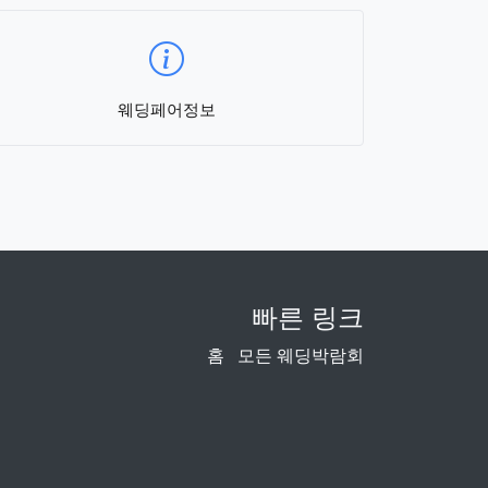
웨딩페어정보
빠른 링크
홈
모든 웨딩박람회