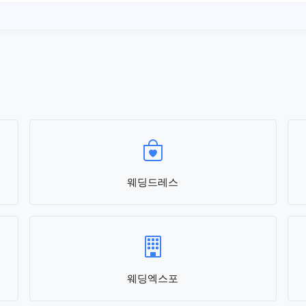
웨딩드레스
웨딩엑스포