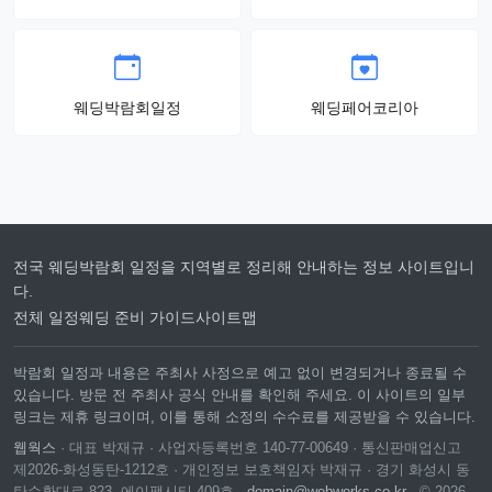
웨딩박람회일정
웨딩페어코리아
전국 웨딩박람회 일정을 지역별로 정리해 안내하는 정보 사이트입니
다.
전체 일정
웨딩 준비 가이드
사이트맵
박람회 일정과 내용은 주최사 사정으로 예고 없이 변경되거나 종료될 수
있습니다. 방문 전 주최사 공식 안내를 확인해 주세요. 이 사이트의 일부
링크는 제휴 링크이며, 이를 통해 소정의 수수료를 제공받을 수 있습니다.
웹웍스
· 대표 박재규 · 사업자등록번호 140-77-00649 · 통신판매업신고
제2026-화성동탄-1212호 · 개인정보 보호책임자 박재규 · 경기 화성시 동
탄순환대로 823, 에이팩시티 409호 ·
domain@webworks.co.kr
· © 2026