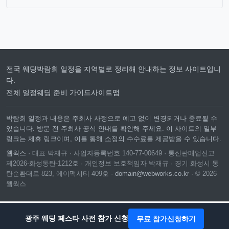
전국 웨딩박람회 일정을 지역별로 정리해 안내하는 정보 사이트입니
다.
전체 일정
웨딩 준비 가이드
사이트맵
박람회 일정과 내용은 주최사 사정으로 예고 없이 변경되거나 종료될 수
있습니다. 방문 전 주최사 공식 안내를 확인해 주세요. 이 사이트의 일부
링크는 제휴 링크이며, 이를 통해 소정의 수수료를 제공받을 수 있습니다.
웹웍스
· 대표 박재규 · 사업자등록번호 140-77-00649 · 통신판매업신고
제2026-화성동탄-1212호 · 개인정보 보호책임자 박재규 · 경기 화성시 동
탄순환대로 823, 에이팩시티 409호 ·
domain@webworks.co.kr
· © 2026
웹웍스
무료 참가신청하기
광주 웨딩 페스타 사전 참가 신청