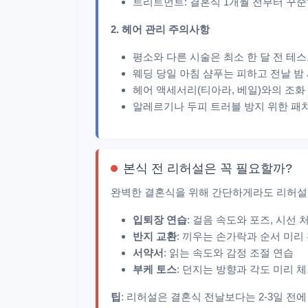
트리트먼트: 결혼식 1개월 전부터 꾸
2. 헤어 관리 주의사항
평소와 다른 시술은 최소 한 달 전 테
웨딩 당일 아침 샴푸는 피하고 전날 밤
헤어 액세서리(티아라, 베일)와의 조화
알레르기나 두피 트러블 방지 위한 패
본식 전 리허설은 꼭 필요할까?
완벽한 결혼식을 위해 간단하게라도 리허설
입퇴장 연습
: 걸음 속도와 포즈, 시선 
반지 교환
: 끼우는 손가락과 순서 미리
서약서
: 읽는 속도와 감정 조절 연습
부케 토스
: 던지는 방향과 각도 미리 
팁
: 리허설은 결혼식 전날보다는 2-3일 전