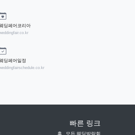
웨딩페어코리아
weddingfair.co.kr
웨딩페어일정
weddingfairschedule.co.kr
빠른 링크
홈
모든 웨딩박람회