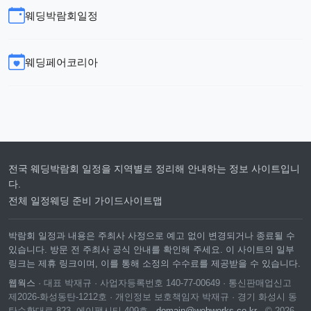
웨딩박람회일정
웨딩페어코리아
전국 웨딩박람회 일정을 지역별로 정리해 안내하는 정보 사이트입니
다.
전체 일정
웨딩 준비 가이드
사이트맵
박람회 일정과 내용은 주최사 사정으로 예고 없이 변경되거나 종료될 수
있습니다. 방문 전 주최사 공식 안내를 확인해 주세요. 이 사이트의 일부
링크는 제휴 링크이며, 이를 통해 소정의 수수료를 제공받을 수 있습니다.
웹웍스
· 대표 박재규 · 사업자등록번호 140-77-00649 · 통신판매업신고
제2026-화성동탄-1212호 · 개인정보 보호책임자 박재규 · 경기 화성시 동
탄순환대로 823, 에이팩시티 409호 ·
domain@webworks.co.kr
· © 2026