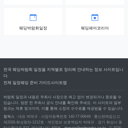
웨딩박람회일정
웨딩페어코리아
전국 웨딩박람회 일정을 지역별로 정리해 안내하는 정보 사이트입니
다.
전체 일정
웨딩 준비 가이드
사이트맵
박람회 일정과 내용은 주최사 사정으로 예고 없이 변경되거나 종료될 수
있습니다. 방문 전 주최사 공식 안내를 확인해 주세요. 이 사이트의 일부
링크는 제휴 링크이며, 이를 통해 소정의 수수료를 제공받을 수 있습니다.
웹웍스
· 대표 박재규 · 사업자등록번호 140-77-00649 · 통신판매업신고
제2026-화성동탄-1212호 · 개인정보 보호책임자 박재규 · 경기 화성시 동
탄순환대로 823, 에이팩시티 409호 ·
domain@webworks.co.kr
· © 2026