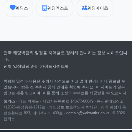
웨딩스
웨딩엑스포
웨딩메이츠
전국 웨딩박람회 일정을 지역별로 정리해 안내하는 정보 사이트입니
다.
전체 일정
웨딩 준비 가이드
사이트맵
박람회 일정과 내용은 주최사 사정으로 예고 없이 변경되거나 종료될 수
있습니다. 방문 전 주최사 공식 안내를 확인해 주세요. 이 사이트의 일부
링크는 제휴 링크이며, 이를 통해 소정의 수수료를 제공받을 수 있습니다.
웹웍스
· 대표 박재규 · 사업자등록번호 140-77-00649 · 통신판매업신고
제2026-화성동탄-1212호 · 개인정보 보호책임자 박재규 · 경기 화성시 동
탄순환대로 823, 에이팩시티 409호 ·
domain@webworks.co.kr
· © 2026
웹웍스