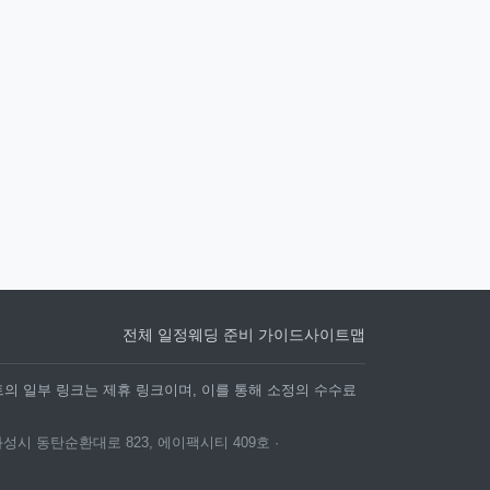
전체 일정
웨딩 준비 가이드
사이트맵
트의 일부 링크는 제휴 링크이며, 이를 통해 소정의 수수료
화성시 동탄순환대로 823, 에이팩시티 409호 ·