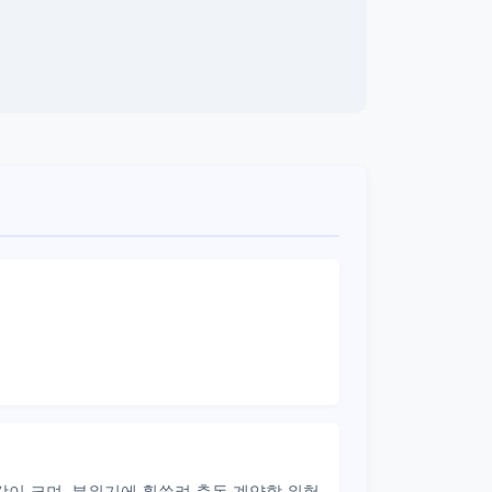
감이 크며, 분위기에 휩쓸려 충동 계약할 위험