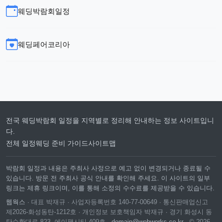
웨딩박람회일정
웨딩페어코리아
전국 웨딩박람회 일정을 지역별로 정리해 안내하는 정보 사이트입니
다.
전체 일정
웨딩 준비 가이드
사이트맵
박람회 일정과 내용은 주최사 사정으로 예고 없이 변경되거나 종료될 수
있습니다. 방문 전 주최사 공식 안내를 확인해 주세요. 이 사이트의 일부
링크는 제휴 링크이며, 이를 통해 소정의 수수료를 제공받을 수 있습니다.
웹웍스
· 대표 박재규 · 사업자등록번호 140-77-00649 · 통신판매업신고
제2026-화성동탄-1212호 · 개인정보 보호책임자 박재규 · 경기 화성시 동
탄순환대로 823, 에이팩시티 409호 ·
domain@webworks.co.kr
· © 2026