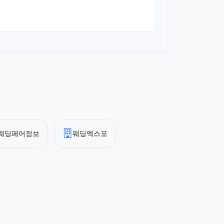
웨딩페어정보
웨딩엑스포