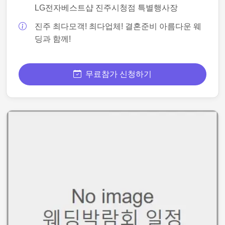
LG전자베스트샵 진주시청점 특별행사장
진주 최다모객! 최다업체! 결혼준비 아름다운 웨
딩과 함께!
무료참가 신청하기