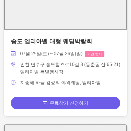
송도 엘리아벨 대형 웨딩박람회
07월 25일(토) ~ 07월 26일(일)
기간 행사
인천 연수구 송도힐즈로10길 8 (동춘동 산 65-21)
엘리아벨 특별행사장
지중해 하늘 감성의 야외웨딩, 엘리아벨
무료참가 신청하기