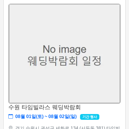
수원 타임빌라스 웨딩박람회
08월 01일(토) ~ 08월 02일(일)
기간 행사
경기 수원시 권선구 세화로 134 (서둔동 381) 타임빌