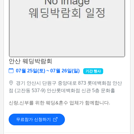
안산 웨딩박람회
07월 25일(토) ~ 07월 26일(일)
기간 행사
경기 안산시 단원구 중앙대로 873 롯데백화점 안산
점 (고잔동 537-9) 안산롯데백화점 신관 5층 문화홀
신랑,신부를 위한 웨딩&혼수 업체가 함께합니다.
무료참가 신청하기