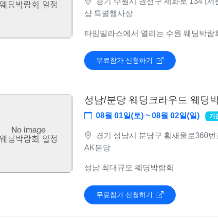
경기 수원시 권선구 세화로 134 (서
샵 특별행사장
타임빌라스에서 열리는 수원 웨딩박람
무료참가 신청하기
성남/분당 웨딩크라우드 웨딩
08월 01일(토) ~ 08월 02일(일)
기
경기 성남시 분당구 황새울로360번길 
AK분당
성남 최대규모 웨딩박람회
무료참가 신청하기