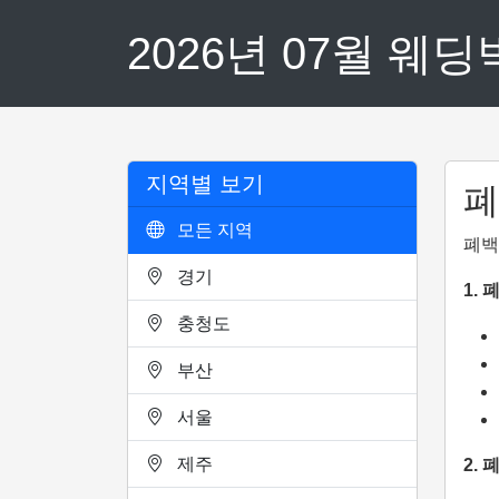
2026년 07월 웨
지역별 보기
폐
모든 지역
폐백
경기
1.
충청도
부산
서울
제주
2.