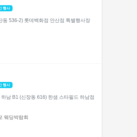
간 행사
잔동 536-2) 롯데백화점 안산점 특별행사장
간 행사
하남 B1 (신장동 616) 한샘 스타필드 하남점
모 웨딩박람회