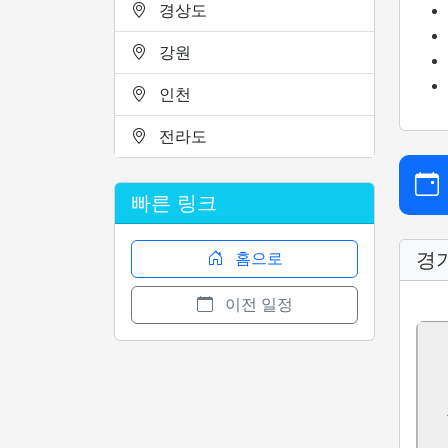
경상도
강원
인천
전라도
빠른 링크
경
홈으로
이전 일정