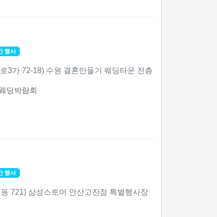
간 행사
로3가 72-18) 수원 결혼만들기 웨딩타운 전층
 웨딩박람회
간 행사
(이동 721) 삼성스토어 안산고잔점 특별행사장