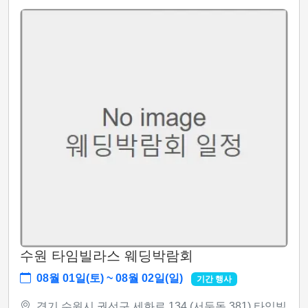
수원 타임빌라스 웨딩박람회
08월 01일(토) ~ 08월 02일(일)
기간 행사
경기 수원시 권선구 세화로 134 (서둔동 381) 타임빌