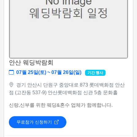
안산 웨딩박람회
07월 25일(토) ~ 07월 26일(일)
기간 행사
경기 안산시 단원구 중앙대로 873 롯데백화점 안산
점 (고잔동 537-9) 안산롯데백화점 신관 5층 문화홀
신랑,신부를 위한 웨딩&혼수 업체가 함께합니다.
무료참가 신청하기