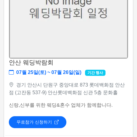
안산 웨딩박람회
07월 25일(토) ~ 07월 26일(일)
기간 행사
경기 안산시 단원구 중앙대로 873 롯데백화점 안산
점 (고잔동 537-9) 안산롯데백화점 신관 5층 문화홀
신랑,신부를 위한 웨딩&혼수 업체가 함께합니다.
무료참가 신청하기