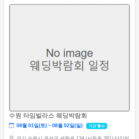
수원 타임빌라스 웨딩박람회
08월 01일(토) ~ 08월 02일(일)
기간 행사
경기 수원시 권선구 세화로 134 (서둔동 381) 타임빌