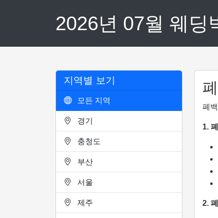
2026년 07월 웨
지역별 보기
폐
모든 지역
폐백
경기
1.
충청도
부산
서울
제주
2.