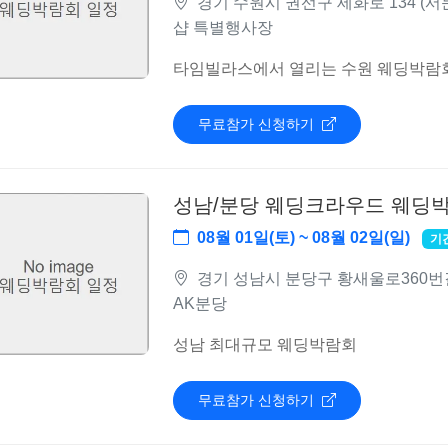
경기 수원시 권선구 세화로 134 (서
샵 특별행사장
타임빌라스에서 열리는 수원 웨딩박람
무료참가 신청하기
성남/분당 웨딩크라우드 웨딩
08월 01일(토) ~ 08월 02일(일)
기
경기 성남시 분당구 황새울로360번길 
AK분당
성남 최대규모 웨딩박람회
무료참가 신청하기