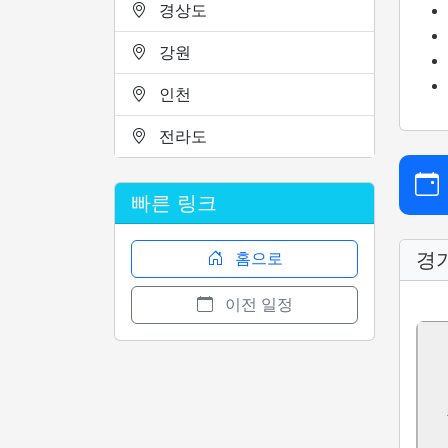
경상도
강원
인천
전라도
빠른 링크
경
홈으로
이전 일정