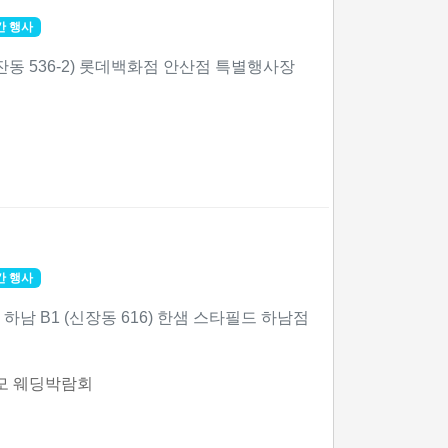
간 행사
잔동 536-2) 롯데백화점 안산점 특별행사장
간 행사
하남 B1 (신장동 616) 한샘 스타필드 하남점
모 웨딩박람회