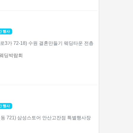
간 행사
로3가 72-18) 수원 결혼만들기 웨딩타운 전층
 웨딩박람회
간 행사
(이동 721) 삼성스토어 안산고잔점 특별행사장