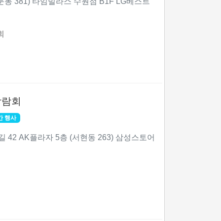
둔동 381) 타임빌라스 수원점 B1F LG베스트
회
박람회
간 행사
42 AK플라자 5층 (서현동 263) 삼성스토어