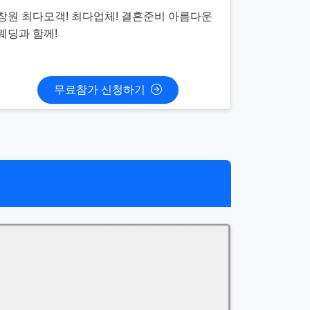
창원 최다모객! 최다업체! 결혼준비 아름다운
웨딩과 함께!
무료참가 신청하기