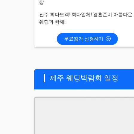
장
진주 최다모객! 최다업체! 결혼준비 아름다운
웨딩과 함께!
무료참가 신청하기
제주 웨딩박람회 일정