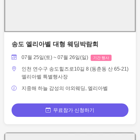
송도 엘리아벨 대형 웨딩박람회
07월 25일(토) ~ 07월 26일(일)
기간 행사
인천 연수구 송도힐즈로10길 8 (동춘동 산 65-21)
엘리아벨 특별행사장
지중해 하늘 감성의 야외웨딩, 엘리아벨
무료참가 신청하기