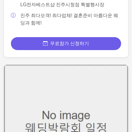
LG전자베스트샵 진주시청점 특별행사장
진주 최다모객! 최다업체! 결혼준비 아름다운 웨
딩과 함께!
무료참가 신청하기