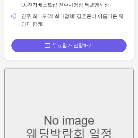
LG전자베스트샵 진주시청점 특별행사장
진주 최다모객! 최다업체! 결혼준비 아름다운 웨
딩과 함께!
무료참가 신청하기