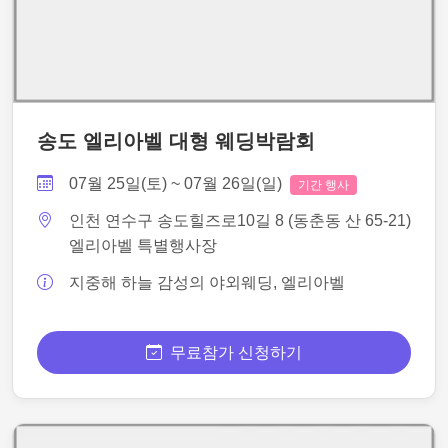
송도 엘리아벨 대형 웨딩박람회
07월 25일(토) ~ 07월 26일(일)
기간 행사
인천 연수구 송도힐즈로10길 8 (동춘동 산 65-21)
엘리아벨 특별행사장
지중해 하늘 감성의 야외웨딩, 엘리아벨
무료참가 신청하기