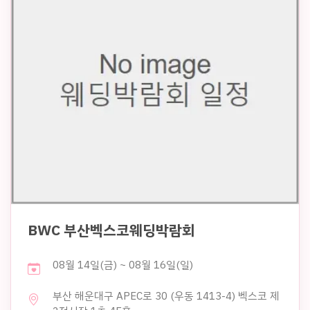
BWC 부산벡스코웨딩박람회
08월 14일(금) ~ 08월 16일(일)
부산 해운대구 APEC로 30 (우동 1413-4) 벡스코 제