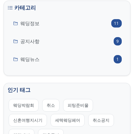
카테고리
웨딩정보
11
공지사항
9
웨딩뉴스
1
인기 태그
웨딩박람회
취소
피팅준비물
신혼여행지시기
세텍웨딩페어
취소공지