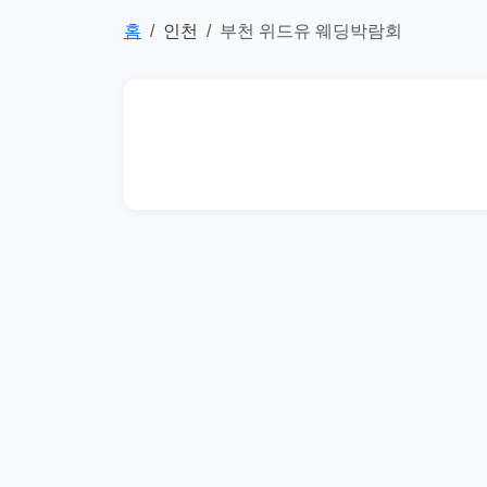
홈
인천
부천 위드유 웨딩박람회