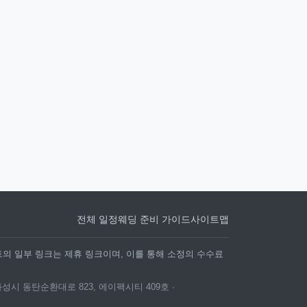
전체 일정
웨딩 준비 가이드
사이트맵
트의 일부 링크는 제휴 링크이며, 이를 통해 소정의 수수료
화성시 동탄순환대로 823, 에이팩시티 409호 ·