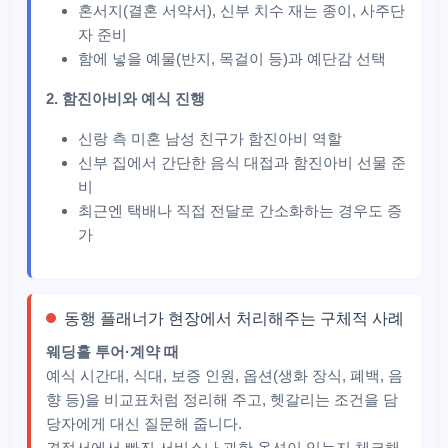
혼서지(결혼 서약서), 신부 치수 재는 종이, 사주단
자 준비
함에 넣을 예물(반지, 목걸이 등)과 예단감 선택
2. 함진아비와 예식 진행
신랑 측 미혼 남성 친구가 함진아비 역할
신부 집에서 간단한 음식 대접과 함진아비 선물 준
비
최근엔 택배나 직접 전달로 간소화하는 경우도 증
가
동행 플래너가 현장에서 처리해주는 구체적 사례
웨딩홀 투어·계약 때
예식 시간대, 식대, 보증 인원, 옵션(생화 장식, 폐백, 음
향 등)을 비교표처럼 정리해 주고, 헷갈리는 조건을 담
당자에게 대신 질문해 줍니다.​
견적서에서 빠진 서비스나 과한 옵션이 있는지 체크해